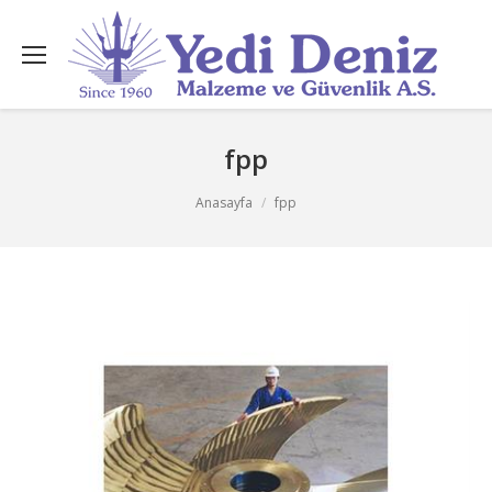
fpp
You are here:
Anasayfa
fpp